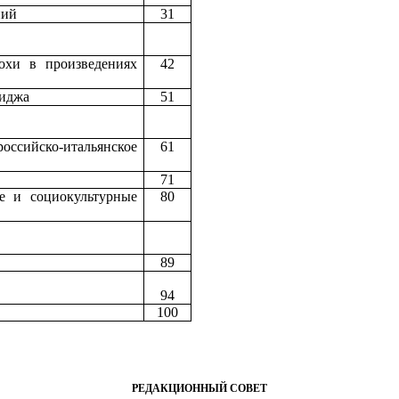
ний
31
охи в произведениях
42
миджа
51
оссийско-итальянское
61
71
е и социокультурные
80
89
94
100
РЕДАКЦИОННЫЙ СОВЕТ