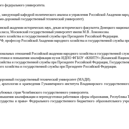
го федерального университета.
Ф, заведующий кафедрой политического анализа и управления Российской Академии наро
но-дорожный государственный технический университет).
инской академии исторических наук, декан исторического факультета Донецкого национ
 класса, Московский государственный университет имени М.В. Ломоносова.
ного хозяйства и государственной службы при Президенте Российской Федерации.
Ф, профессор Российской Академии народного хозяйства и государственной службы пр
ональных отношений Российской академии народного хозяйства и государственной служ
подготовки и повышения квалификации вузов ИДПО ФГБОУ «КНИТУ» (Казанский Национа
зяйства и государственной службы при Президенте Российской Федерации, Государствен
ого хозяйства и государственной службы при Президенте Российской Федерации.
-дорожный государственный технический университет (МАДИ).
 археологии и краеведения Гуманитарного института Владимирского государственного
убежных стран Челябинского государственного университета.
повышения квалификации и переподготовки работников сферы образования, Республика Т
осударства и права» Федерального государственного бюджетного образовательного уч