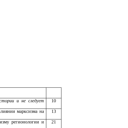
стории и не следует
10
влиянии марксизма на
13
изму регионологии и
21