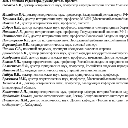
Зам. Главного Редактора, руководитель проекта:
Рыбаков С.В.,
доктор исторических наук, профессор кафедры истории России Уральско
Михайлов В.А.,
доктор исторических наук, профессор, Заслуженный деятель науки Р
Терновая Л.О.,
доктор исторических наук, профессор МАДИ (Московский автомобиль
Ивакин Г.А.,
доктор исторических наук, профессор, эксперт.
Добров П.В.,
доктор исторических наук, профессор, академик и член президиума Укра
Никонов А.В.,
доктор исторических наук, профессор, Государственный советник РФ 1
Нечипоренко В.С.,
доктор исторических наук, профессор Российской Академии народ
Пономаренко Б.Т.,
доктор исторических наук, Заслуженный работник высшей школы Р
Варсонофьев В.В.,
кандидат политических наук, военный эксперт.
Чапкин С.В.,
почетный академик, президент «Академии экологии и права».
Данненберг А.Н.,
доктор философских наук, доцент кафедры государственно-конфесси
Кондратьев В.В.,
доктор педагогических наук, профессор, начальник Центра пере
Власов В.И.,
доктор юридических наук, профессор, Российская академия народного хо
Болтенкова Л.Ф.,
доктор юридических наук, профессор, Российская академия народн
Игнатов И.С.,
кандидат политических наук, старший советник юстиции.
Гайдук В.В.,
доктор политических наук, кандидат юридических наук, профессор.
Вражнова М.Н.,
доктор педагогических наук, профессор, Московский автомобильно
Тихонов А.К.,
доктор исторических наук, профессор, заведующий кафедрой истории,
Владимирской области.
Конюченко А.И.,
доктор исторических наук, профессор кафедры истории России и зар
Курбонзода Хонали,
доктор исторических наук, Ректор Республиканского института 
Платонова Н.М.,
доктор исторических наук. Доцент кафедры «Теория и история г
сообщения» (г. Хабаровск).