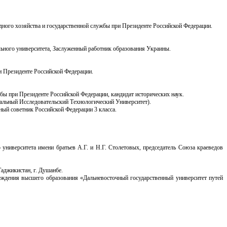
дного хозяйства и государственной службы при Президенте Российской Федерации.
ального университета, Заслуженный работник образования Украины.
и Президенте Российской Федерации.
бы при Президенте Российской Федерации, кандидат исторических наук.
льный Исследовательский Технологический Университет).
ный советник Российской Федерации 3 класса.
 университета имени братьев А.Г. и Н.Г. Столетовых, председатель Союза краеведов
аджикистан, г. Душанбе.
реждения высшего образования «Дальневосточный государственный университет путей