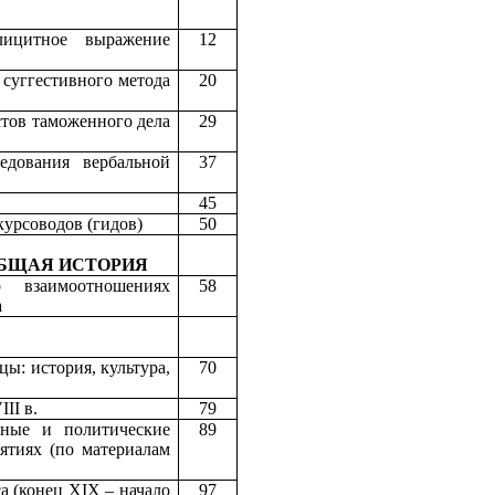
лицитное выражение
12
 суггестивного метода
20
стов таможенного дела
29
едования вербальной
37
45
курсоводов (гидов)
50
БЩАЯ ИСТОРИЯ
 взаимоотношениях
58
а
ы: история, культура,
70
II в.
79
нные и политические
89
ятиях (по материалам
а (конец XIX – начало
97