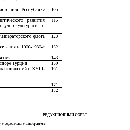
осточной Республике
105
итического развития
115
научно-культурные и
Императорского флота
123
еления в 1900-1930-е
132
жения
143
аспоре Турции
150
их отношений в XVIII-
161
171
182
РЕДАКЦИОННЫЙ СОВЕТ
го федерального университета.