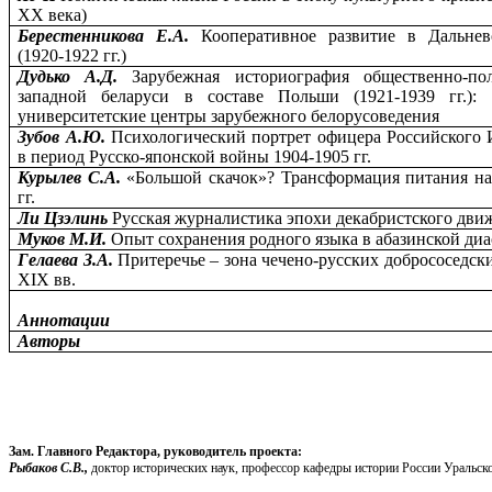
ХХ века)
Берестенникова Е.А.
Кооперативное развитие в Дальнев
(1920-1922 гг.)
Дудько А.Д.
Зарубежная историография общественно-пол
западной беларуси в составе Польши (1921-1939 гг.): 
университетские центры зарубежного белорусоведения
Зубов А.Ю.
Психологический портрет офицера Российского 
в период Русско-японской войны 1904-1905 гг.
Курылев С.А.
«Большой скачок»? Трансформация питания нас
гг.
Ли Цзэлинь
Русская журналистика эпохи декабристского дви
Муков М.И.
Опыт сохранения родного языка в абазинской ди
Гелаева З.А.
Притеречье – зона чечено-русских добрососедск
XIX вв.
Аннотации
Авторы
Зам. Главного Редактора, руководитель проекта:
Рыбаков С.В.,
доктор исторических наук, профессор кафедры истории России Уральско