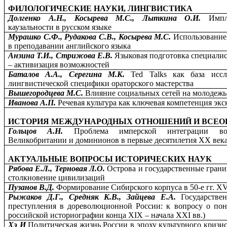
ФИЛОЛОГИЧЕСКИЕ НАУКИ, ЛИНГВИСТИКА
Долгенко А.Н., Косырева М.С., Лыткина О.И.
Имп
каузальности в русском языке
Мурашко С.Ф., Рудакова С.В., Косырева М.С.
Использование
в преподавании английского языка
Анзина Т.И., Стрижова Е.В.
Языковая подготовка специали
– активизация возможностей
Баталов А.А., Серегина М.К.
Ted Talks как база иссл
лингвистической специфики ораторского мастерства
Вышегородцева М.С.
Влияние социальных сетей на молодежь
Иванова А.П.
Речевая культура как ключевая компетенция экс
ИСТОРИЯ МЕЖДУНАРОДНЫХ ОТНОШЕНИЙ И ВСЕО
Гольцов А.Н.
Проблема имперской интеграции во
Великобритании и доминионов в первые десятилетия ХХ век
АКТУАЛЬНЫЕ ВОПРОСЫ ИСТОРИЧЕСКИХ НАУК
Рябова Е.Л., Терновая Л.О.
Острова и государственные границ
столкновение цивилизаций
Пузанов В.Д.
Формирование Сибирского корпуса в 50-е гг. XVI
Рыжаков Д.Г., Средняк К.В., Зайцева Е.А.
Государстве
преступления в дореволюционной России: к вопросу о пон
российской историографии конца XIX – начала ХХI вв.)
Хэ И
Политическая жизнь России в эпоху культурного кризис