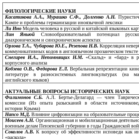
ФИЛОЛОГИЧЕСКИЕ НАУКИ
Касатикова А.А., Мурашко С.Ф., Долгенко А.Н.
Пуристич
Кампе и проблемы германизации иноязычной лексики
Ли Ино
Модель человека в русской и китайской языковых ка
Лин Яньюй
Словообразовательный потенциал русс
диахроническом и синхроническом аспектах
Орлова Т.А., Чубарова Ю.Е., Резепова Н.В.
Корреляция невер
коммуникативных кодов в англоязычном прозаическом тексте
Снегирев И.А., Непомнящих Н.М.
«Скальд» и «бард» в р
корпусного анализа
Кобзева О.В., Федорова Е.Л.
Вербальная репрезентации кин
литературе в разносистемных лингвокультурах (на ма
английского языков)
АКТУАЛЬНЫЕ ВОПРОСЫ ИСТОРИЧЕСКИХ НАУК
Филимонов С.Б.
А.Л. Бертье-Делагард — член Тавричес
комиссии (Из опыта разысканий в области источникове
истории Крыма)
Напсо М.Д.
Влияние цифровизации на образовательные проц
Моисеев А.Н.
Организационная и мобилизационная деятельно
военным делам Пензенской губернии в годы Гражданской войн
Соколов А.В.
К вопросу об эффективности исповеди как и
«раскола»