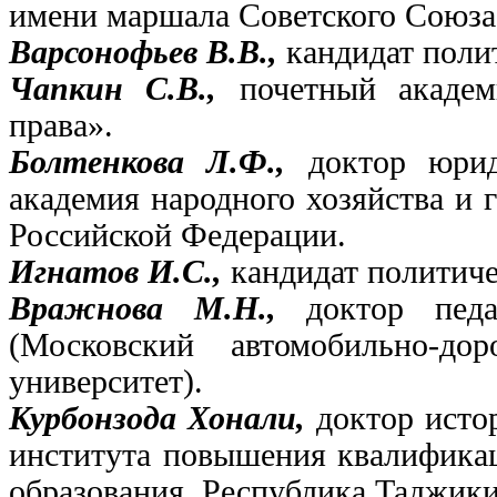
имени маршала Советского Союза
Варсонофьев В.В.,
кандидат поли
Чапкин С.В.,
почетный академ
права».
Болтенкова Л.Ф.,
доктор юрид
академия народного хозяйства и 
Российской Федерации.
Игнатов И.С.,
кандидат политиче
Вражнова М.Н.,
доктор пед
(Московский автомобильно-до
университет).
Курбонзода Хонали,
доктор исто
института повышения квалификац
образования, Республика Таджики