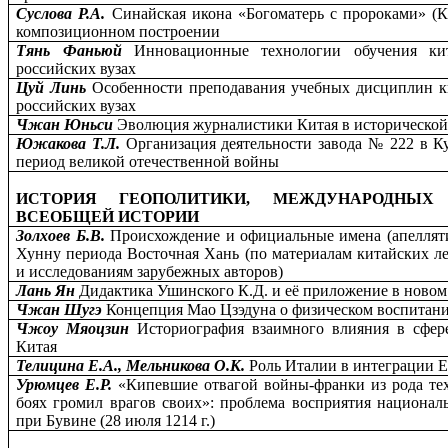
Суслова Р.А.
Синайская икона «Богоматерь с пророками» (К
композиционном построении
Тянь Фаньюй
Инновационные технологии обучения ки
российских вузах
Цуй Линь
Особенности преподавания учебных дисциплин к
российских вузах
Чжан Юньси
Эволюция журналистики Китая в исторической
Южакова Т.Л.
Организация деятельности завода № 222 в К
период великой отечественной войны
ИСТОРИЯ ГЕОПОЛИТИКИ, МЕЖДУНАРОДНЫ
ВСЕОБЩЕЙ ИСТОРИИ
Золхоев Б.В.
Происхождение и официальные имена (апелля
Хунну периода Восточная Хань (по материалам китайских л
и исследованиям зарубежных авторов)
Лань Ян
Дидактика Ушинского К.Д. и её приложение в новом
Чжан Шугэ
Концепция Мао Цзэдуна о физическом воспитан
Чжоу Мяоцзин
Историография взаимного влияния в сфер
Китая
Телицина Е.А., Мельникова О.К.
Роль Италии в интеграции 
Урюмцев Е.Р.
«Кипевшие отвагой войны-франки из рода тех
боях громил врагов своих»: проблема восприятия национал
при Бувине (28 июля 1214 г.)