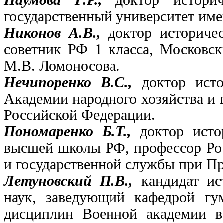
Наумова Г.Р.,
доктор истори
государственный университет им
Никонов А.В.,
доктор историче
советник РФ 1 класса, Московск
М.В. Ломоносова.
Нечипоренко В.С.,
доктор ист
Академии народного хозяйства и 
Российской Федерации.
Пономаренко Б.Т.,
доктор исто
высшей школы РФ, профессор Рос
и государственной службы при П
Летуновский П.В.,
кандидат ис
наук, заведующий кафедрой гу
дисциплин Военной академии