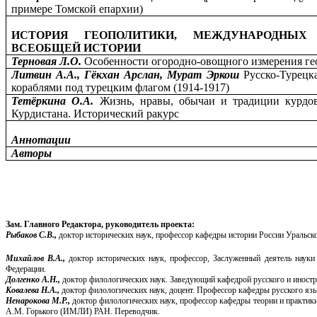
примере Томской епархии)
ИСТОРИЯ ГЕОПОЛИТИКИ, МЕЖДУНАРОДНЫ
ВСЕОБЩЕЙ ИСТОРИИ
Терновая Л.О.
Особенности огородно-овощного измерения г
Литвин А.А., Гёкхан Арслан, Мурат Эркош
Русско-Турецк
кораблями под турецким флагом (1914-1917)
Тетёркина О.А.
Жизнь, нравы, обычаи и традиции курдо
Курдистана. Исторический ракурс
Аннотации
Авторы
Зам. Главного Редактора, руководитель проекта:
Рыбаков С.В.,
доктор исторических наук, профессор кафедры истории России Уральско
Михайлов В.А.,
доктор исторических наук, профессор, Заслуженный деятель нау
Федерации.
Долгенко А.Н.,
доктор филологических наук. Заведующий кафедрой русского и иност
Ковалева Н.А.,
доктор филологических наук, доцент. Профессор кафедры русского яз
Ненарокова М.Р.,
доктор филологических наук, профессор кафедры теории и практик
А.М. Горького (ИМЛИ) РАН. Переводчик.