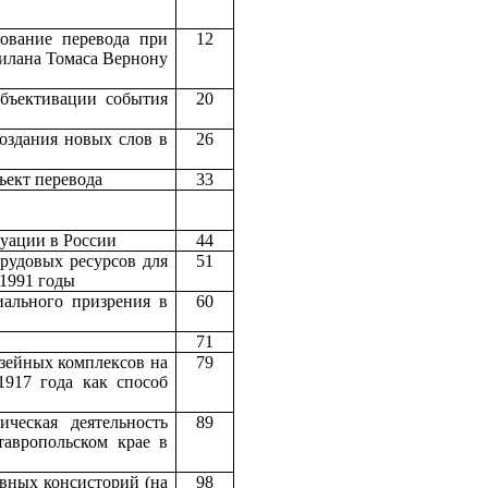
ование перевода при
12
Дилана Томаса Вернону
бъективации события
20
оздания новых слов в
26
ъект перевода
33
туации в России
44
трудовых ресурсов для
51
 1991 годы
иального призрения в
60
71
зейных комплексов на
79
917 года как способ
ическая деятельность
89
тавропольском крае в
вных консисторий (на
98