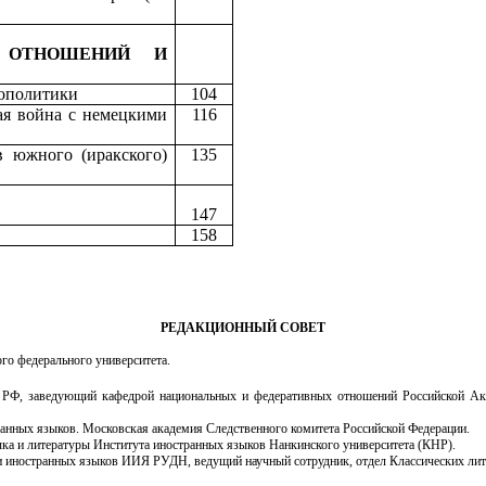
Х ОТНОШЕНИЙ И
еополитики
104
ая война с немецкими
116
в южного (иракского)
135
147
158
РЕДАКЦИОННЫЙ СОВЕТ
го федерального университета.
ки РФ, заведующий кафедрой национальных и федеративных отношений Российской Ак
ранных языков. Московская академия Следственного комитета Российской Федерации.
ыка и литературы Института иностранных языков Нанкинского университета (КНР).
и иностранных языков ИИЯ РУДН, ведущий научный сотрудник, отдел Классических лите