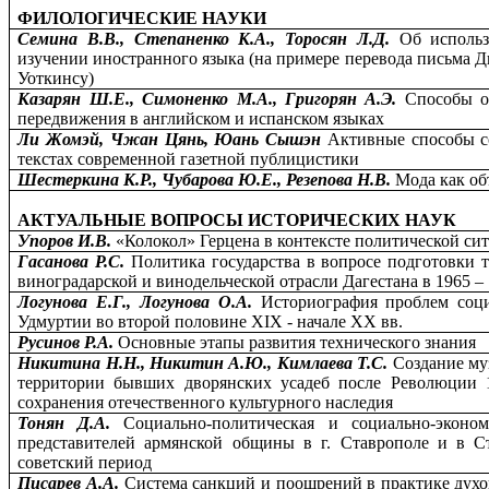
ФИЛОЛОГИЧЕСКИЕ НАУКИ
Семина В.В., Степаненко К.А., Торосян Л.Д.
Об использ
изучении иностранного языка (на примере перевода письма 
Уоткинсу)
Казарян Ш.Е., Симоненко М.А., Григорян А.Э.
Способы о
передвижения в английском и испанском языках
Ли Жомэй, Чжан Цянь, Юань Сышэн
Активные способы с
текстах современной газетной публицистики
Шестеркина К.Р., Чубарова Ю.Е., Резепова Н.В.
Мода как об
АКТУАЛЬНЫЕ ВОПРОСЫ ИСТОРИЧЕСКИХ НАУК
Упоров И.В.
«Колокол» Герцена в контексте политической си
Гасанова Р.С.
Политика государства в вопросе подготовки 
виноградарской и винодельческой отрасли Дагестана в 1965 –
Логунова Е.Г., Логунова О.А.
Историография проблем соц
Удмуртии во второй половине XIX - начале XX вв.
Русинов Р.А.
Основные этапы развития технического знания
Никитина Н.Н., Никитин А.Ю., Кимлаева Т.С.
Создание му
территории бывших дворянских усадеб после Революции 1
сохранения отечественного культурного наследия
Тонян Д.А.
Социально-политическая и социально-эконом
представителей армянской общины в г. Ставрополе и в С
советский период
Писарев А.А.
Система санкций и поощрений в практике духо