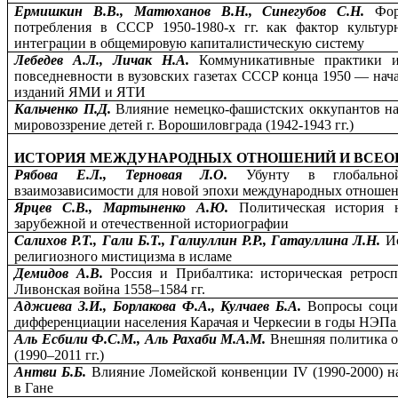
Ермишкин В.В., Матюханов В.Н., Синегубов С.Н.
Фор
потребления в СССР 1950-1980-х гг. как фактор культур
интеграции в общемировую капиталистическую систему
Лебедев А.Л., Личак Н.А.
Коммуникативные практики и
повседневности в вузовских газетах СССР конца 1950 — нача
изданий ЯМИ и ЯТИ
Кальченко П.Д.
Влияние немецко-фашистских оккупантов на
мировоззрение детей г. Ворошиловграда (1942-1943 гг.)
ИСТОРИЯ МЕЖДУНАРОДНЫХ ОТНОШЕНИЙ И ВСЕО
Рябова Е.Л., Терновая Л.О.
Убунту в глобально
взаимозависимости для новой эпохи международных отноше
Ярцев С.В., Мартыненко А.Ю.
Политическая история
зарубежной и отечественной историографии
Салихов Р.Т., Гали Б.Т., Галиуллин Р.Р., Гатауллина Л.Н.
И
религиозного мистицизма в исламе
Демидов А.В.
Россия и Прибалтика: историческая ретроспе
Ливонская война 1558–1584 гг.
Аджиева З.И., Борлакова Ф.А., Кулчаев Б.А.
Вопросы соци
дифференциации населения Карачая и Черкесии в годы НЭПа
Аль Есбили Ф.С.М., Аль Рахаби М.А.М.
Внешняя политика 
(1990–2011 гг.)
Антви Б.Б.
Влияние Ломейской конвенции IV (1990-2000) н
в Гане