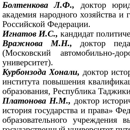
Болтенкова Л.Ф.,
доктор юрид
академия народного хозяйства и 
Российской Федерации.
Игнатов И.С.,
кандидат политиче
Вражнова М.Н.,
доктор пед
(Московский автомобильно-до
университет).
Курбонзода Хонали,
доктор исто
института повышения квалификац
образования, Республика Таджики
Платонова Н.М.,
доктор истори
история государства и права» Фе
образовательного учреждения в
государственный университет путе