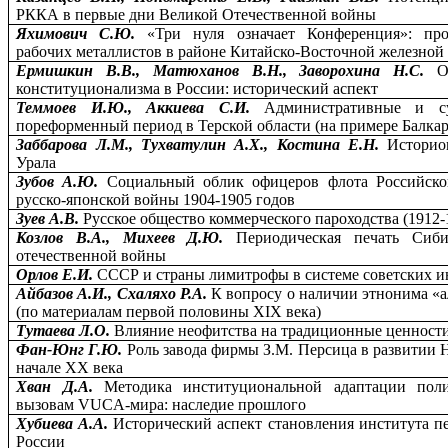
РККА в первые дни Великой Отечественной войны
Яхимович С.Ю.
«Три нуля означает Конференция»: пр
рабочих металлистов в районе Китайско-Восточной железной д
Ермишкин В.В., Матюханов В.Н., Заворохина Н.С.
О
конституционализма в России: исторический аспект
Теммоев И.Ю., Аккиева С.И.
Административные и с
пореформенный период в Терской области (на примере Балка
Заббарова Л.М., Тухватулин А.Х., Костина Е.Н.
Историо
Урала
Зубов А.Ю.
Социальный облик офицеров флота Российск
русско-японской войны 1904-1905 годов
Зуев А.В.
Русское общество коммерческого пароходства (1912-1
Козлов В.А., Михеев Д.Ю.
Периодическая печать Сиб
отечественной войны
Орлов Е.И.
СССР и страны лимитрофы в системе советских и
Айбазов А.И., Схаляхо Р.А.
К вопросу о наличии этнонима «а
(по материалам первой половины XIX века)
Тутаева Л.О.
Влияние неофитства на традиционные ценност
Фан-Юнг Г.Ю.
Роль завода фирмы З.М. Персица в развитии 
начале ХХ века
Хван Д.А.
Методика институциональной адаптации пол
вызовам VUCA-мира: наследие прошлого
Хубиева А.А.
Исторический аспект становления института п
России