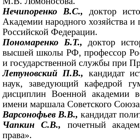
М.В. Ломоносова.
Нечипоренко В.С.,
доктор ист
Академии народного хозяйства и 
Российской Федерации.
Пономаренко Б.Т.,
доктор исто
высшей школы РФ, профессор Рос
и государственной службы при П
Летуновский П.В.,
кандидат ис
наук, заведующий кафедрой гу
дисциплин Военной академии
имени маршала Советского Союза
Варсонофьев В.В.,
кандидат поли
Чапкин С.В.,
почетный академ
права».