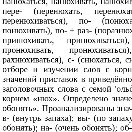
нанюхаться, нанюхивать, нанюхив
пере- (перенюхать, перенюха
перенюхиваться), по- (поню
понюхивать), по- + раз- (поразню
принюхивать, принюхиваться
пронюхивать, пронюхиваться
рахнюхиваться), с- (снюхаться, 
отборе и изучении слов с кор
значений приставок в приведённо
заголовочных слова с семой 'оль
корнем «нюх». Определено значе
обонять». Проанализированы знач
в- (внутрь запаха); вы- (по запах
обонять); на- (очень обонять); об