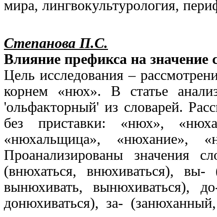
мира, лингвокультурология, периф
Степанова П.С.
Влияние префикса на значение
Цель исследования – рассмотрени
корнем «нюх». В статье анали
'ольфакторный' из словарей. Рас
без приставки: «нюх», «нюха
«нюхальщица», «нюхание», «н
Проанализированы значения с
(внюхаться, внюхиваться), вы-
вынюхивать, вынюхиваться), до
донюхиваться), за- (занюханный,