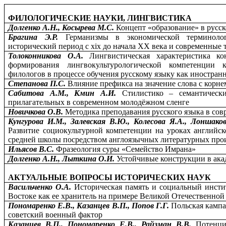
ФИЛОЛОГИЧЕСКИЕ НАУКИ, ЛИНГВИСТИКА
Долгенко А.Н., Косырева М.С.
Концепт «образование» в русс
Брагина Э.Р.
Германизмы в экономической терминолог
исторический период с xix до начала XX векa и современные
Толоконникова О.А.
Лингвистическая характеристика к
формирования лингвокультурологической компетенции к
филологов в процессе обучения русскому языку как иностран
Степанова П.С.
Влияние префикса на значение слова с кор
Сабитова А.М., Кмин А.И.
Стилистико – семантическ
прилагательных в современном молодёжном сленге
Новичкова О.В.
Методика преподавания русского языка в со
Кунгурова И.М., Залевская В.Ю., Колесова Я.А., Лоншаков
Развитие социокультурной компетенции на уроках английск
средней школы посредством англоязычных литературных про
Ильясов В.С.
Фразеология суры «Семейство Имрана»
Долгенко А.Н., Лыткина О.И.
Устойчивые конструкции в ака
АКТУАЛЬНЫЕ ВОПРОСЫ ИСТОРИЧЕСКИХ НАУК
Васильченко О.А.
Историческая память и социальный инсти
Востоке как ее хранитель на примере Великой Отечественной 
Пономаренко Е.В., Казанцев В.П., Попов Г.Г.
Польская кампа
советский военный фактор
Казанцев В.П., Пономаренко Е.В., Райзман В.В.
Потенци