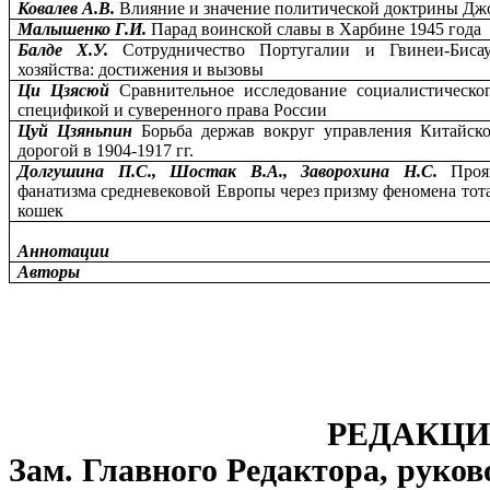
Ковалев А.В.
Влияние и значение политической доктрины Дж
Малышенко Г.И.
Парад воинской славы в Харбине 1945 года
Балде Х.У.
Сотрудничество Португалии и Гвинеи-Биса
хозяйства: достижения и вызовы
Ци Цзясюй
Сравнительное исследование социалистическо
спецификой и суверенного права России
Цуй Цзяньпин
Борьба держав вокруг управления Китайск
дорогой в 1904-1917 гг.
Долгушина П.С., Шостак В.А., Заворохина Н.С.
Проя
фанатизма средневековой Европы через призму феномена тот
кошек
Аннотации
Авторы
РЕДАКЦИ
Зам. Главного Редактора, руков