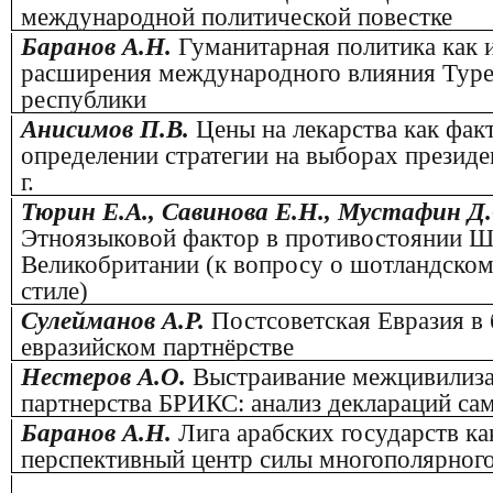
международной политической повестке
Баранов А.Н.
Гуманитарная политика как 
расширения международного влияния Тур
республики
Анисимов П.В.
Цены на лекарства как фак
определении стратегии на выборах прези
г.
Тюрин Е.А., Савинова Е.Н., Мустафин Д.
Этноязыковой фактор в противостоянии Ш
Великобритании (к вопросу о шотландско
стиле)
Сулейманов А.Р.
Постсоветская Евразия в
евразийском партнёрстве
Нестеров А.О.
Выстраивание межцивилиз
партнерства БРИКС: анализ деклараций са
Баранов А.Н.
Лига арабских государств ка
перспективный центр силы многополярног