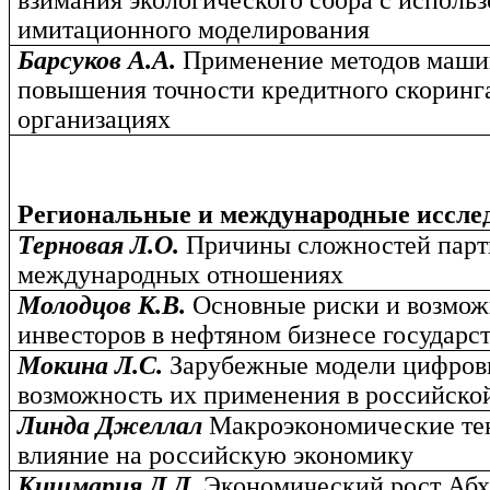
взимания экологического сбора с исполь
имитационного моделирования
Барсуков А.А.
Применение методов маши
повышения точности кредитного скоринг
организациях
Региональные и международные иссле
Терновая Л.О.
Причины сложностей парт
международных отношениях
Молодцов К.В.
Основные риски и возмож
инвесторов в нефтяном бизнесе государс
Мокина Л.С.
Зарубежные модели цифров
возможность их применения в российско
Линда Джеллал
Макроэкономические те
влияние на российскую экономику
Кишмария Д.Д.
Экономический рост Абх