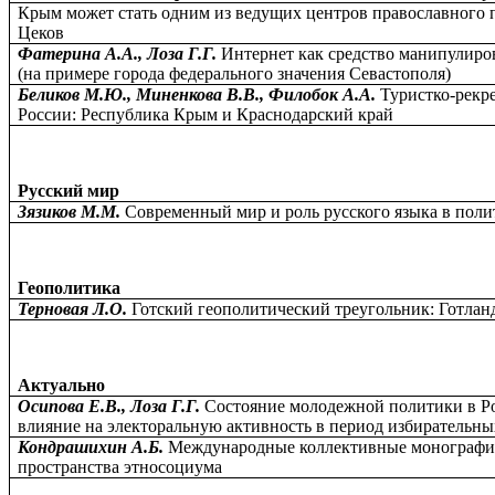
Крым может стать одним из ведущих центров православного п
Цеков
Фатерина А.А., Лоза Г.Г.
Интернет как средство манипулир
(на примере города федерального значения Севастополя)
Беликов М.Ю., Миненкова В.В., Филобок А.А.
Туристко-рекр
России: Республика Крым и Краснодарский край
Русский мир
Зязиков М.М.
Современный мир и роль русского языка в поли
Геополитика
Терновая Л.О.
Готский геополитический треугольник: Готлан
Актуально
Осипова Е.В., Лоза Г.Г.
Состояние молодежной политики в Р
влияние на электоральную активность в период избирательн
Кондрашихин А.Б.
Международные коллективные монографии
пространства этносоциума