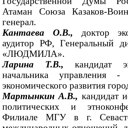
Государственной Думы Ро
Атаман Союза Казаков-Воин
генерал.
Кантаева О.В.,
доктор эк
аудитор РФ, Генеральный д
«ЛЮДМИЛА».
Ларина Т.В.,
кандидат э
начальника управления - 
экономического развития горо
Мартынкин А.В.,
кандидат и
политических и этноконф
Филиале МГУ в г. Севасто
международных отношений, д