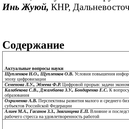
Инь Жуюй,
КНР, Дальневосто
Содержание
Актуальные вопросы науки
Щупленков Н.О., Щупленков О.В.
Условия повышения инфор
эпоху цифровизации
Семенова Л.У., Эбзеева Ф.Р.
Цифровой прорыв: задачи эконо
Калабекова С.В., Джамбаева З.У., Бондаренко Е.С.
К вопрос
образования
Охрименко А.В.
Перспективы развития малого и среднего би
субъектов Российской Федерации
Алиев М.А., Гасанов З.З., Звягинцева Е.П.
Влияние и последс
рабочего стресса на удовлетворенность работой