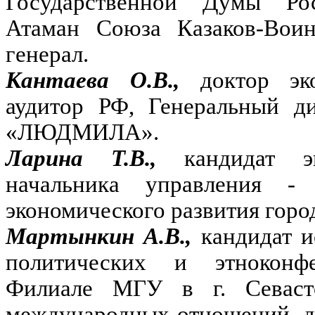
Государственной Думы Ро
Атаман Союза Казаков-Воин
генерал.
Кантаева О.В.,
доктор эк
аудитор РФ, Генеральный д
«ЛЮДМИЛА».
Ларина Т.В.,
кандидат э
начальника управления - 
экономического развития горо
Мартынкин А.В.,
кандидат и
политических и этноконф
Филиале МГУ в г. Севасто
международных отношений, д