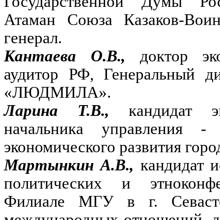
Государственной Думы Ро
Атаман Союза Казаков-Воин
генерал.
Кантаева О.В.,
доктор эк
аудитор РФ, Генеральный д
«ЛЮДМИЛА».
Ларина Т.В.,
кандидат э
начальника управления - 
экономического развития горо
Мартынкин А.В.,
кандидат и
политических и этноконф
Филиале МГУ в г. Севасто
международных отношений, д