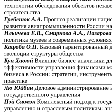
технологии обследования объектов незав
строительства
Гребенюк А.А.
Прогноз реализации наци
развития авиапромышленности России на 
Ильичева Е.В., Смирнова А.А., Назаров
политика музеев в современных условиях
Кацюба О.П.
Базовый гарантированный д
эволюции структуры общества
Кун Хаоюй
Влияние бизнес-аналитики д
эффективности управления финансами ма
бизнеса в России: стратегии, инструмент
практике
Лю Юйбин
Деловое администрирование 
государственного управления
Пэй Сяомэн
Комплексный подход к госу
управлению и отраслевым политикам: ана