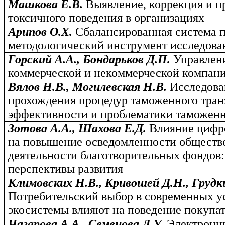
Машкова Е.В.
Выявление, коррекция и 
токсичного поведения в организациях
Арипов О.Х.
Сбалансированная система п
методологический инструмент исследован
Горский А.А., Бондарьков Д.П.
Управлен
коммерческой и некоммерческой компани
Вялов Н.В., Могилевская Н.В.
Исследова
прохождения процедур таможенного транз
эффективности и проблематики таможен
Зотова А.А., Шахова Е.Д.
Влияние цифр
на повышение осведомленности обществ
деятельности благотворительных фондов:
перспективы развития
Климовских Н.В., Кривошей Д.Н., Грудк
Потребительский выбор в современных у
экосистемы влияют на поведение покупа
Чагарова А.А., Семенова Л.У.
Электронн