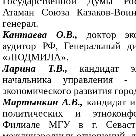
Государственной Думы Ро
Атаман Союза Казаков-Воин
генерал.
Кантаева О.В.,
доктор эк
аудитор РФ, Генеральный д
«ЛЮДМИЛА».
Ларина Т.В.,
кандидат э
начальника управления - 
экономического развития горо
Мартынкин А.В.,
кандидат и
политических и этноконф
Филиале МГУ в г. Севасто
международных отношений, д