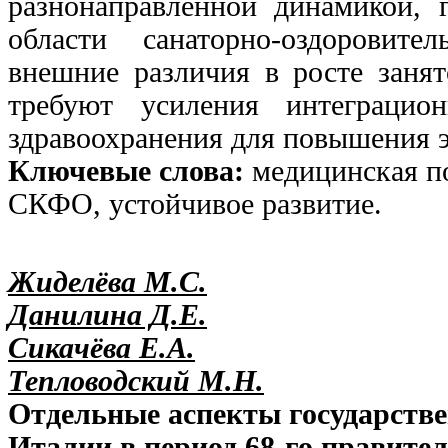
разнонаправленной динамикой, 
области санаторно-оздоровит
внешние различия в росте занят
требуют усиления интеграцио
здравоохранения для повышения 
Ключевые слова:
медицинская п
СКФО, устойчивое развитие.
Жиделёва М.C.
Данилина Д.Е.
Сикачёва Е.А.
Тепловодский М.Н.
Отдельные аспекты государств
Италии в период 68-го правител