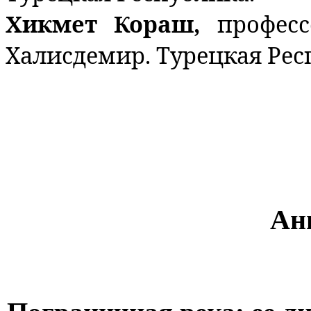
Хикмет Кораш,
профес
Халисдемир. Турецкая Рес
Ан