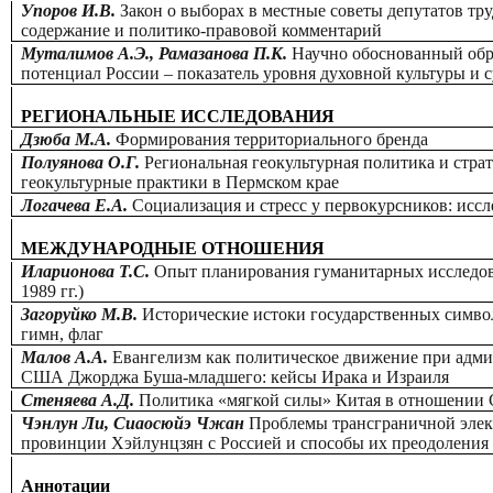
Упоров И.В.
Закон о выборах в местные советы депутатов тру
содержание и политико-правовой комментарий
Муталимов А.Э., Рамазанова П.К.
Научно обоснованный обр
потенциал России – показатель уровня духовной культуры и 
РЕГИОНАЛЬНЫЕ ИССЛЕДОВАНИЯ
Дзюба М.А.
Формирования территориального бренда
Полуянова О.Г.
Региональная геокультурная политика и стра
геокультурные практики в Пермском крае
Логачева Е.А.
Социализация и стресс у первокурсников: иссл
МЕЖДУНАРОДНЫЕ ОТНОШЕНИЯ
Иларионова Т.С.
Опыт планирования гуманитарных исследов
1989 гг.)
Загоруйко М.В.
Исторические истоки государственных симво
гимн, флаг
Малов А.А.
Евангелизм как политическое движение при адм
США Джорджа Буша-младшего: кейсы Ирака и Израиля
Стеняева А.Д.
Политика «мягкой силы» Китая в отношении 
Чэнлун Ли, Сиаосюйэ Чжан
Проблемы трансграничной элек
провинции Хэйлунцзян с Россией и способы их преодоления
Аннотации