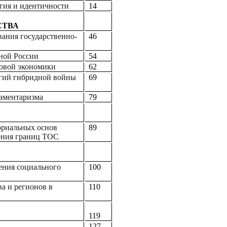
гия и идентичности
14
СТВА
ания государственно-
46
ной России
54
ровой экономики
62
огий гибридной войны
69
ламентаризма
79
ориальных основ
89
ения границ ТОС
ения социального
100
а и регионов в
110
119
127