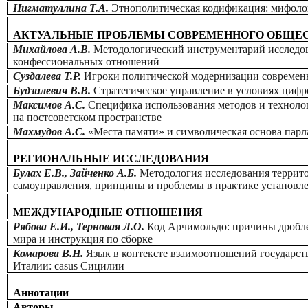
Нигматуллина Т.А.
Этнополитическая кодификация: мифоло
АКТУАЛЬНЫЕ ПРОБЛЕМЫ СОВРЕМЕННОГО ОБЩЕ
Михайлова А.В.
Методологический инструментарий исследов
конфессиональных отношений
Суздалева Т.Р.
Игроки политической модернизации современ
Будзилевич В.В.
Стратегическое управление в условиях циф
Максимов А.С.
Специфика использования методов и технол
на постсоветском пространстве
Махмудов А.С.
«Места памяти» и символическая основа пар
РЕГИОНАЛЬНЫЕ ИССЛЕДОВАНИЯ
Булах Е.В., Зайченко А.Б.
Методология исследования террит
самоуправления, принципы и проблемы в практике установл
МЕЖДУНАРОДНЫЕ ОТНОШЕНИЯ
Рябова Е.И., Терновая Л.О.
Код Арчимольдо: причины дробл
мира и инструкция по сборке
Комарова В.Н.
Язык в контексте взаимоотношений государств
Италии: casus Сицилии
Аннотации
Авторы