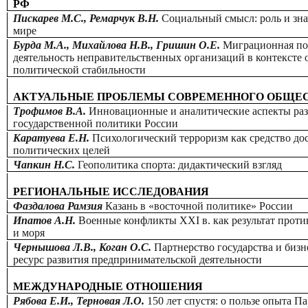
РФ
Пискарев М.С., Ремарчук В.Н.
Социальный смысл: роль и зн
мире
Бурда М.А., Михайлова Н.В., Гришин О.Е.
Миграционная по
деятельность неправительственных организаций в контексте 
политической стабильности
АКТУАЛЬНЫЕ ПРОБЛЕМЫ СОВРЕМЕННОГО ОБЩЕ
Трофимов В.А.
Инновационные и аналитические аспекты ра
государственной политики России
Каратуева Е.Н.
Психологический терроризм как средство до
политических целей
Чапкин Н.С.
Геополитика спорта: дидактический взгляд
РЕГИОНАЛЬНЫЕ ИССЛЕДОВАНИЯ
Фаздалова Рамзия
Казань в «восточной политике» России
Ипатов А.Н.
Военные конфликты XXI в. как результат проти
и моря
Чернышова Л.В., Коган О.С.
Партнерство государства и бизн
ресурс развития предпринимательской деятельности
МЕЖДУНАРОДНЫЕ ОТНОШЕНИЯ
Рябова Е.И., Терновая Л.О.
150 лет спустя: о пользе опыта 