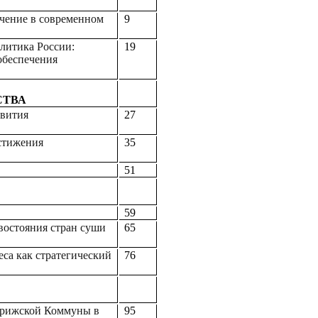
ачение в современном
9
литика России:
19
обеспечения
СТВА
звития
27
стижения
35
51
59
востояния стран суши
65
еса как стратегический
76
Парижской Коммуны в
95