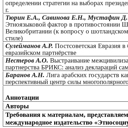
определении стратегии на выборах прези
г.
Тюрин Е.А., Савинова Е.Н., Мустафин Д.
Этноязыковой фактор в противостоянии Ш
Великобритании (к вопросу о шотландско
стиле)
Сулейманов А.Р.
Постсоветская Евразия в
евразийском партнёрстве
Нестеров А.О.
Выстраивание межцивилиз
партнерства БРИКС: анализ деклараций са
Баранов А.Н.
Лига арабских государств ка
перспективный центр силы многополярног
Аннотации
Авторы
Требования к материалам, представляе
международное издательство «Этносоци