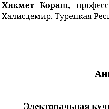
Хикмет Кораш,
профес
Халисдемир. Турецкая Рес
Ан
Электоральная кул