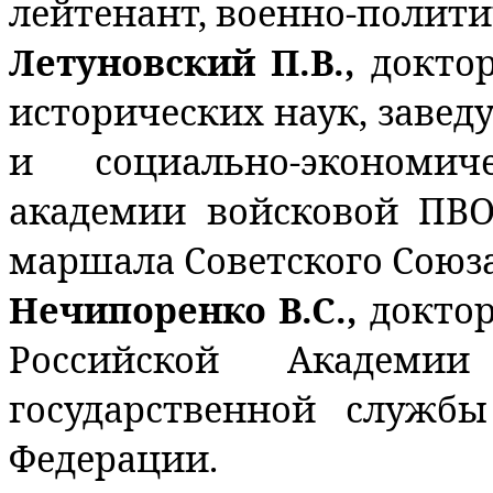
лейтенант, военно-полити
Летуновский П.В.,
докто
исторических наук, заве
и социально-экономи
академии войсковой ПВ
маршала Советского Союза
Нечипоренко В.С.,
доктор
Российской Академи
государственной служб
Федерации.