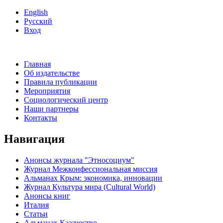
English
Русский
Вход
Главная
Об издательстве
Правила публикации
Мероприятия
Социологический центр
Наши партнеры
Контакты
Навигация
Анонсы журнала "Этносоциум"
Журнал Межконфессиональная миссия
Альманах Крым: экономика, инновации
Журнал Культура мира (Cultural World)
Анонсы книг
Италия
Статьи
Альманах Казачество