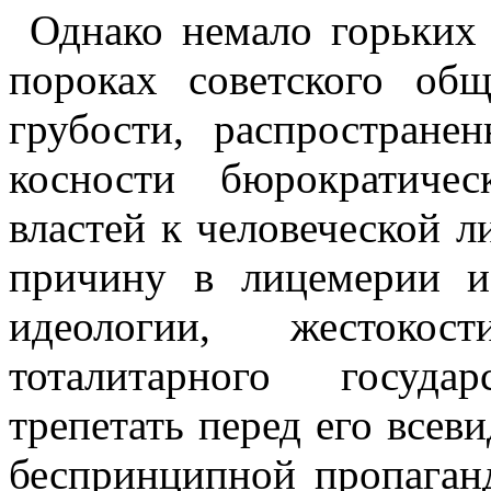
Однако немало горьких
пороках советского общ
грубости, распростране
косности бюрократиче
властей к человеческой л
причину в лицемерии и
идеологии, жестоко
тоталитарного госуда
трепетать перед его все
беспринципной пропаганд