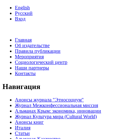
English
Русский
Вход
Главная
Об издательстве
Правила публикации
Мероприятия
Социологический центр
Наши партнеры
Контакты
Навигация
Анонсы журнала "Этносоциум"
Журнал Межконфессиональная миссия
Альманах Крым: экономика, инновации
Журнал Культура мира (Cultural World)
Анонсы книг
Италия
Статьи
Альманах Казачество