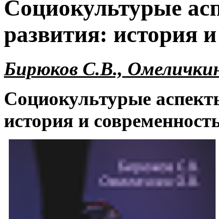
Социокультурые ас
развития: история и
Бирюков С.В., Омеличкин
Социокультурые аспекты
история и современност