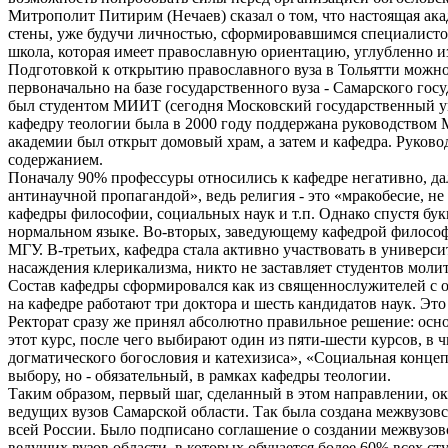
Митрополит Питирим (Нечаев) сказал о том, что настоящая акад
стены, уже будучи личностью, сформировавшимся специалистом
школа, которая имеет православную ориентацию, углубленно 
Подготовкой к открытию православного вуза в Тольятти можн
первоначально на базе государственного вуза - Самарского го
был студентом МИИТ (сегодня Московский государственный ун
кафедру теологии была в 2000 году поддержана руководством М
академии был открыт домовый храм, а затем и кафедра. Руково
содержанием.
Поначалу 90% профессуры относились к кафедре негативно, дал
антинаучной пропагандой», ведь религия - это «мракобесие, н
кафедры философии, социальных наук и т.п. Однако спустя бук
нормальном языке. Во-вторых, заведующему кафедрой философ
МГУ. В-третьих, кафедра стала активно участвовать в универс
насаждения клерикализма, никто не заставляет студентов моли
Состав кафедры сформировался как из священнослужителей с об
на кафедре работают три доктора и шесть кандидатов наук. Это
Ректорат сразу же принял абсолютно правильное решение: осно
этот курс, после чего выбирают один из пяти-шести курсов, в
догматического богословия и катехизиса», «Социальная концеп
выбору, но - обязательный, в рамках кафедры теологии.
Таким образом, первый шаг, сделанный в этом направлении, ок
ведущих вузов Самарской области. Так была создана межвузовск
всей России. Было подписано соглашение о создании межвузовс
ведущих вузов области, в которых обучается более 60% всех ст