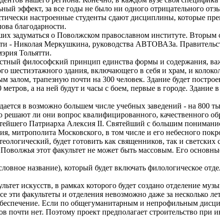
ьный эффект, за все годы не было ни одного отрицательного от
остически настроенные студенты сдают дисциплины, которые преп
лова благодарности.
ших задуматься о Поволжском православном институте. Вторым 
асти - Николая Меркушкина, руководства АВТОВАЗа. Правительс
мэрия Тольятти.
естный философский принцип единства формы и содержания, ва
о шестиэтажного здания, включающего в себя и храм, и колокол
м залом, трапезную почти на 300 человек. Здание будет построе
 метров, а на ней будут и часы с боем, первые в городе. Здание
уждается в возможно большем числе учебных заведений - на 800 
но решают ли они вопрос квалифицированного, качественного об
тейшего Патриарха Алексия II. Святейший с большим понимание
я, митрополита Московского, в том числе и его небесного покр
теологический, будет готовить как священников, так и светских 
оволжья этот факультет не может быть массовым. Его основные 
условное название), который будет включать филологическое отд
ультет искусств, в рамках которого будет создано отделение муз
е эти факультеты и отделения невозможно даже за несколько лет
е обеспечение. Если по общегуманитарным и непрофильным дис
в почти нет. Поэтому проект предполагает строительство при и