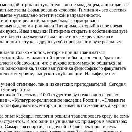
 молодой отрок поступает едва ли не младенцем, а покидает ее
стные этапы формирования человека. Гимназия - это светская
едметы музыкально-эстетической направленности.
 и истории религий, которая была сформирована
гло имя и дело митрополита Питирима, который в свое время
х вузов. Идея владыки Питирима открыть в собственном вузе
е и была подхвачена в том числе и в Самаре. Сначала в
 наполнить эту кафедру в сугубо профильном вузе реальным
 видели только «попов, которые пришли заниматься
е может. Флагманами этой критики были, конечно, братские
коллеги обнаружили, что с духовенством можно общаться на
ии однокашника, также выпускника философского факультета
мическом уровне, выпускать публикации. На кафедре нет
ученой степенью, так и из светских преподавателей. Сегодня
р университета.
сников. То есть все 1000 студентов вуза ежегодно слушают
ркви», «Культурно-религиозное наследие России», «Элементы
остой факультатив, который посещаешь по желанию, а курс по
ода опыт кафедры теологии решили транслировать сразу на семь
00 студентов. И это один из уникальных примеров в масштабах
 Самарская епархия, а с другой - Совет ректоров и семь
 и преподаватели, а дело межвузовской кафедры - контроль и