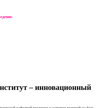
едение.
нститут – инновационный
вузовской кафедрой теологии и истории религий на базе