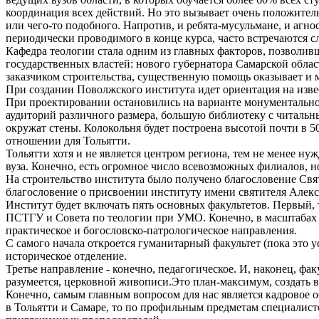
координация всех действий. Но это вызывает очень положител
или чего-то подобного. Напротив, и ребята-мусульмане, и агн
периодически проводимого в конце курса, часто встречаются с
Кафедра теологии стала одним из главных факторов, позволив
государственных властей: нового губернатора Самарской обл
заказчиком строительства, существенную помощь оказывает и 
При создании Поволжского института идет ориентация на изв
При проектировании остановились на варианте монументальног
аудиторий различного размера, большую библиотеку с читальны
окружат стены. Колокольня будет построена высотой почти в 50
отношении для Тольятти.
Тольятти хотя и не является центром региона, тем не менее н
вуза. Конечно, есть огромное число всевозможных филиалов, 
На строительство института было получено благословение Свя
благословение о присвоении институту имени святителя Алекси
Институт будет включать пять основных факультетов. Первый, 
ПСТГУ и Совета по теологии при УМО. Конечно, в масштабах П
практическое и богословско-патрологическое направления.
С самого начала откроется гуманитарный факультет (пока это 
историческое отделение.
Третье направление - конечно, педагогическое. И, наконец, фак
разумеется, церковной живописи.Это план-максимум, создать вс
Конечно, самым главным вопросом для нас является кадрово
в Тольятти и Самаре, то по профильным предметам специалисто