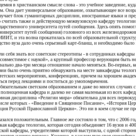
емия в христианском смысле слова - это учебное заведение, куда
. Она дает универсальное образование, охватывающее все возра
изучает блок гуманитарных дисциплин, иностранные языки и пр
о считать также и действующую межвузовскую кафедру теологии
сударственного университета путей сообщения. Здесь опять помо
иверситет путей сообщения) головного из всех железнодорожны
ИИТ, и эта волна прокатилась по всей образовательной структур
дство вуза дало очень серьезный карт-бланш, и необходимо было
и себя знать все советские стереотипы - в сотрудниках кафедры
е совместимое с наукой», а крупный профессор верующим быть н
вально два-три месяца отношение начало меняться. Во-первых, 
ии было очень приятно обнаружить на месте завкафедры теолог
итетских мероприятиях, конференциях, причем на хорошем акаде
ться перед лекциями и поститься до умопомрачения.
язательным светским образованием и даже во многих случаях с 
 полноценная кафедра и далеко не самая маленькая из всех кафед
вная дисциплина «Религии мира» обязательна для всех первокур
 числе которых - «Введение в Священное Писание», «История Це
ция Русской Православной Церкви». Это ни в коем случае не пр
азался положительным. Главное же состояло в том, что с 2006 г
ая кафедра теологии, которая сегодня объединяет 16 вузов и 40
кой кафедры, учредителями которой выступила, с одной стороны,
удентов нашего региона. Конечно, в каждом вузе своя специфика