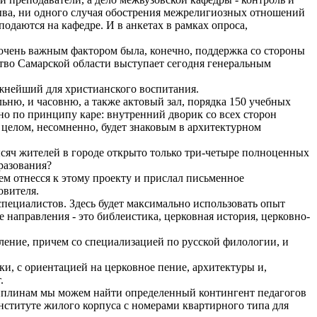
зыва, ни одного случая обострения межрелигиозных отношений
одаются на кафедре. И в анкетах в рамках опроса,
очень важным фактором была, конечно, поддержка со стороны
тво Самарской области выступает сегодня генеральным
жнейший для христианского воспитания.
ьню, и часовню, а также актовый зал, порядка 150 учебных
но по принципу каре: внутренний дворик со всех сторон
 в целом, несомненно, будет знаковым в архитектурном
тысяч жителей в городе открыто только три-четыре полноценных
разования?
м отнесся к этому проекту и прислал письменное
овителя.
специалистов. Здесь будет максимально использовать опыт
направления - это библеистика, церковная история, церковно-
еление, причем со специализацией по русской филологии, и
ыки, с ориентацией на церковное пение, архитектуры и,
.
циплинам мы можем найти определенный контингент педагогов
нституте жилого корпуса с номерами квартирного типа для