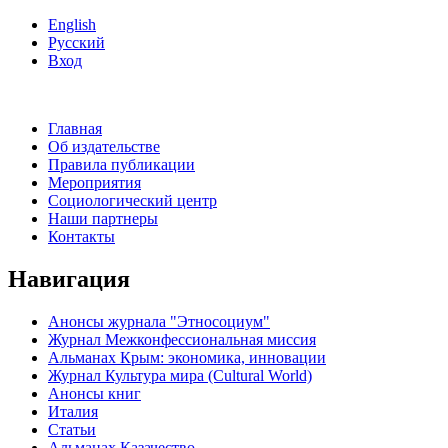
English
Русский
Вход
Главная
Об издательстве
Правила публикации
Мероприятия
Социологический центр
Наши партнеры
Контакты
Навигация
Анонсы журнала "Этносоциум"
Журнал Межконфессиональная миссия
Альманах Крым: экономика, инновации
Журнал Культура мира (Cultural World)
Анонсы книг
Италия
Статьи
Альманах Казачество