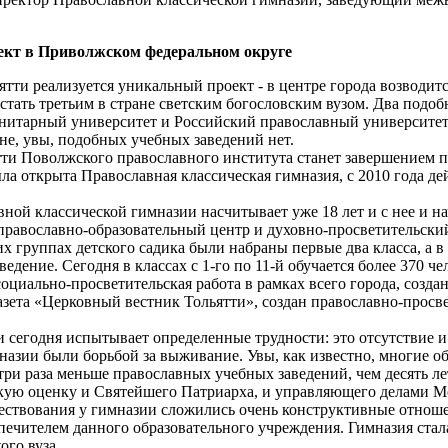
ект в Приволжском федеральном округе
ьятти реализуется уникальный проект - в центре города возводи
стать третьим в стране светским богословским вузом. Два подо
итарный университет и Российский православный университет. О
не, увы, подобных учебных заведений нет.
ти Поволжского православного института станет завершением по
ыла открыта Православная классическая гимназия, с 2010 года 
ной классической гимназии насчитывает уже 18 лет и с нее и на
 православно-образовательный центр и духовно-просветительский
их группах детского садика были набраны первые два класса, а в
ведение. Сегодня в классах с 1-го по 11-й обучается более 370 чел
социально-просветительская работа в рамках всего города, соз
газета «Церковный вестник Тольятти», создан православно-прос
 и сегодня испытывает определенные трудности: это отсутствие 
назии были борьбой за выживание. Увы, как известно, многие о
ри раза меньше православных учебных заведений, чем десять ле
кую оценку и Святейшего Патриарха, и управляющего делами М
ствования у гимназии сложились очень конструктивные отношени
опечителем данного образовательного учреждения. Гимназия ст
ого вуза.