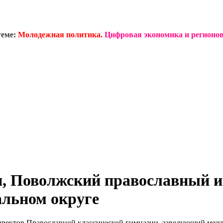
теме:
Молодежная политика.
Цифровая экономика и регионов
, Поволжский православный и
альном округе
 директор Православной классической гимназии, заведующий меж