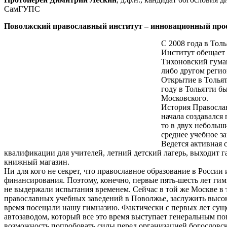
СамГУПС
Поволжский православный институт – инновационный про
С 2008 года в Тол
Институт обещает 
Тихоновский гуман
либо другом регио
Открытие в Тольят
году в Тольятти б
Московского.
История Православ
начала создавался
то в двух небольш
среднее учебное за
Ведется активная 
квалификации для учителей, летний детский лагерь, выходит 
книжный магазин.
Ни для кого не секрет, что православное образование в России
финансирования. Поэтому, конечно, первые пять-шесть лет гим
не выдержали испытания временем. Сейчас в той же Москве в т
православных учебных заведений в Поволжье, заслужить высо
время посещали нашу гимназию. Фактически с первых лет суще
автозаводом, который все это время выступает генеральным п
возможность попробовать силы перед организацией богословск