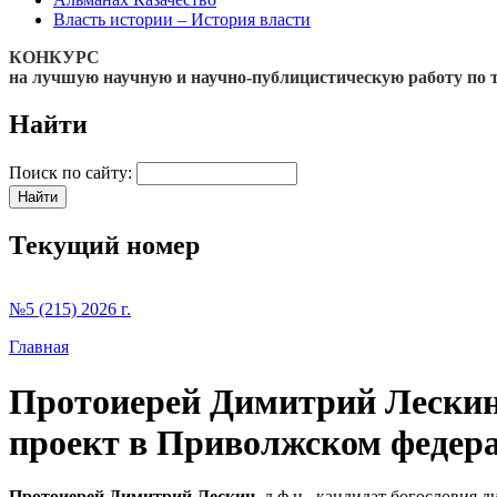
Власть истории – История власти
КОНКУРС
на лучшую научную и научно-публицистическую работу по 
Найти
Поиск по сайту:
Текущий номер
№5 (215) 2026 г.
Главная
Протоиерей Димитрий Лескин
проект в Приволжском федер
Протоиерей Димитрий Лескин
, д.ф.н., кандидат богословия