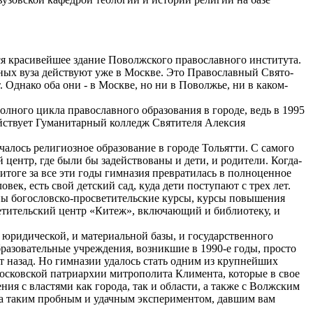
тся красивейшее здание Поволжского православного института.
бных вуза действуют уже в Москве. Это Православный Свято-
днако оба они - в Москве, но ни в Поволжье, ни в каком-
лного цикла православного образования в городе, ведь в 1995
действует Гуманитарный колледж Святителя Алексия
чалось религиозное образование в городе Тольятти. С самого
 центр, где были бы задействованы и дети, и родители. Когда-
 итоге за все эти годы гимназия превратилась в полноценное
овек, есть свой детский сад, куда дети поступают с трех лет.
даны богословско-просветительские курсы, курсы повышения
ветительский центр «Китеж», включающий и библиотеку, и
и юридической, и материальной базы, и государственного
бразовательные учреждения, возникшие в 1990-е годы, просто
т назад. Но гимназии удалось стать одним из крупнейших
осковской патриархии митрополита Климента, которые в свое
я с властями как города, так и области, а также с Волжским
ала таким пробным и удачным экспериментом, давшим вам