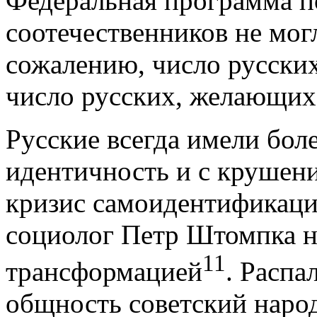
Федеральная программа 
соотечественников не мог
сожалению, число русски
число русских, желающих
Русские всегда имели бол
идентичность и с круше
кризис самоидентификаци
социолог Петр Штомпка н
11
трансформацией
. Распа
общность советский народ»