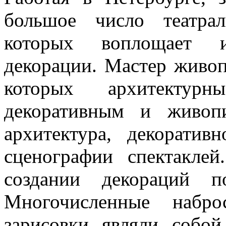
большое число театрал
которых воплощает ид
декорации. Мастер живоп
которых архитектур
декоративным и живоп
архитектура, декоратив
сценографии спектакле
создании декораций п
Многочисленные набро
зарисовки являли собой