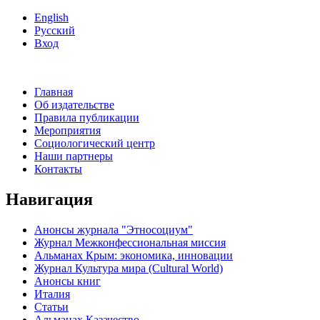
English
Русский
Вход
Главная
Об издательстве
Правила публикации
Мероприятия
Социологический центр
Наши партнеры
Контакты
Навигация
Анонсы журнала "Этносоциум"
Журнал Межконфессиональная миссия
Альманах Крым: экономика, инновации
Журнал Культура мира (Cultural World)
Анонсы книг
Италия
Статьи
Альманах Казачество