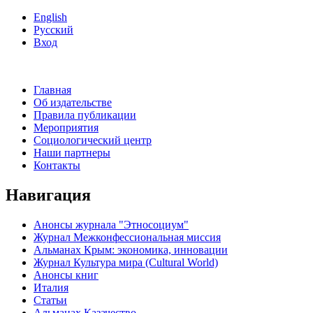
English
Русский
Вход
Главная
Об издательстве
Правила публикации
Мероприятия
Социологический центр
Наши партнеры
Контакты
Навигация
Анонсы журнала "Этносоциум"
Журнал Межконфессиональная миссия
Альманах Крым: экономика, инновации
Журнал Культура мира (Cultural World)
Анонсы книг
Италия
Статьи
Альманах Казачество