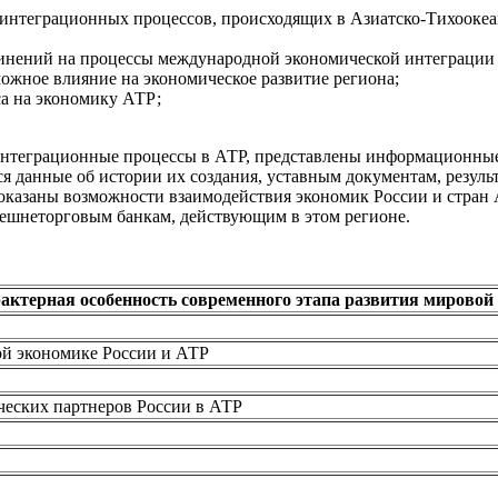
 интеграционных процессов, происходящих в Азиатско-Тихоокеа
динений на процессы международной экономической интеграции 
можное влияние на экономическое развитие региона;
а на экономику АТР;
 интеграционные процессы в АТР, представлены информационны
 данные об истории их создания, уставным документам, результ
оказаны возможности взаимодействия экономик России и стран
шнеторговым банкам, действующим в этом регионе.
актерная особенность современного этапа развития мировой
ой экономике России и АТР
еских партнеров России в АТР