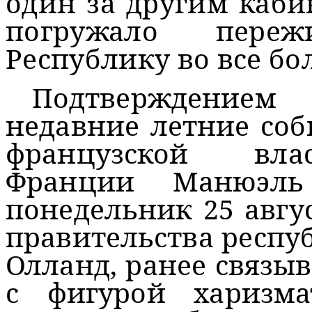
один за другим каби
погружало пере
Республику во все бо
Подтверждением
недавние летние со
французской вла
Франции Манюэль
понедельник 25 авгу
правительства респу
Олланд, ранее связ
с фигурой харизма