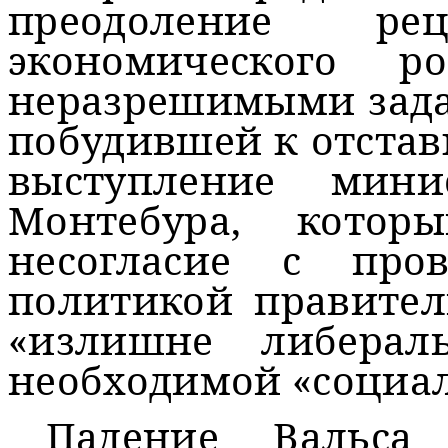
преодоление ре
экономического 
неразрешимыми зада
побудившей к отставк
выступление мин
Монтебура, котор
несогласие с про
политикой правител
«излишне либера
необходимой «социа
Падение Вальса